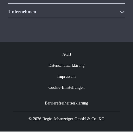
Unsere Produkte
Unternehmen
Vakanzkostenrechner
Über Regio Jobanzeiger
Kontakt
Offene Jobs
Newsletter abonnieren
AGB
Datenschutzerklärung
Impressum
Cookie-Einstellungen
Barrierefreiheitserklärung
© 2026 Regio-Jobanzeiger GmbH & Co. KG