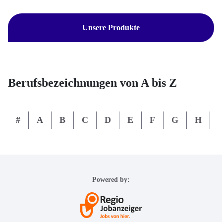
Unsere Produkte
Berufsbezeichnungen von A bis Z
#
A
B
C
D
E
F
G
H
I
Powered by: