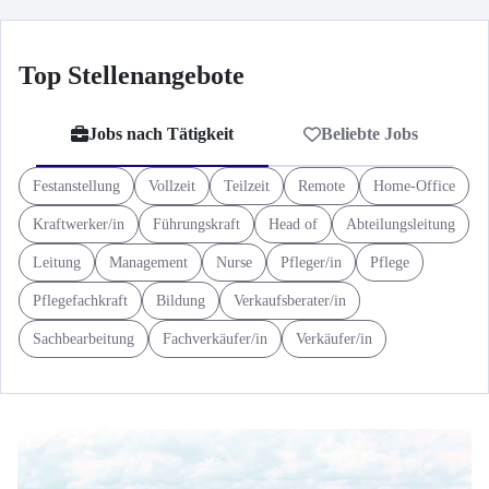
Top Stellenangebote
Jobs nach Tätigkeit
Beliebte Jobs
Festanstellung
Vollzeit
Teilzeit
Remote
Home-Office
Kraftwerker/in
Führungskraft
Head of
Abteilungsleitung
Leitung
Management
Nurse
Pfleger/in
Pflege
Pflegefachkraft
Bildung
Verkaufsberater/in
Sachbearbeitung
Fachverkäufer/in
Verkäufer/in