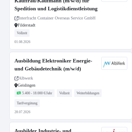
Kauffrau/Kaufmann (m/w/d) für
Spedition und Logistikdienstleistung
Interfracht Container Overseas Service GmbH
Filderstadt
Vollzeit
01.08.2026
Ausbildung Elektroniker Energie-
und Gebäudetechnik (m/w/d)
Albwerk
Geislingen
5.400 - 18.000 €/Jahr
Vollzeit
Weiterbildungen
Tarifvergütung
28.07.2026
Ausbilder Industrie- und