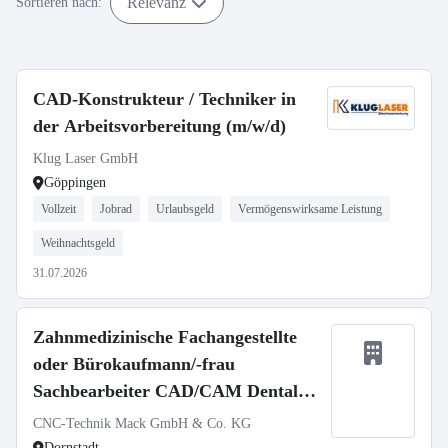
Relevanz
Sortieren nach:
CAD-Konstrukteur / Techniker in
der Arbeitsvorbereitung (m/w/d)
Klug Laser GmbH
Göppingen
Vollzeit
Jobrad
Urlaubsgeld
Vermögenswirksame Leistung
Weihnachtsgeld
31.07.2026
Zahnmedizinische Fachangestellte
oder Bürokaufmann/-frau
Sachbearbeiter CAD/CAM Dental
Fräszentrum (m/w/d)
CNC-Technik Mack GmbH & Co. KG
Dornstadt