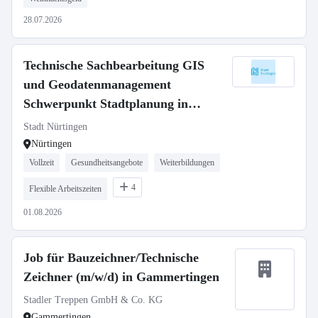
28.07.2026
Technische Sachbearbeitung GIS
und Geodatenmanagement
Schwerpunkt Stadtplanung in
Vollzeit für das Stadtplanungsamt
Stadt Nürtingen
(m/w/d)
Nürtingen
Vollzeit
Gesundheitsangebote
Weiterbildungen
4
Flexible Arbeitszeiten
01.08.2026
Job für Bauzeichner/Technische
Zeichner (m/w/d) in Gammertingen
Stadler Treppen GmbH & Co. KG
Gammertingen