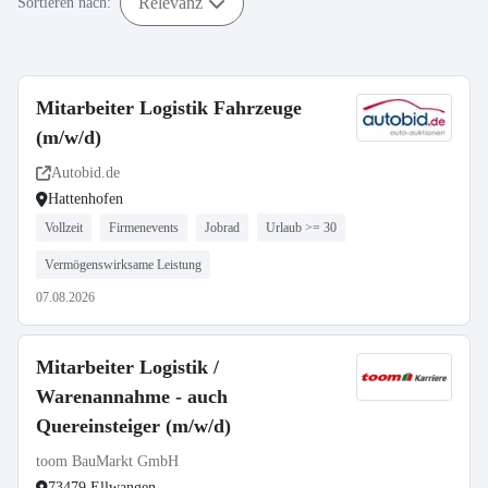
Relevanz
Sortieren nach:
Mitarbeiter Logistik Fahrzeuge
(m/w/d)
Autobid.de
Hattenhofen
Vollzeit
Firmenevents
Jobrad
Urlaub >= 30
Vermögenswirksame Leistung
07.08.2026
Mitarbeiter Logistik /
Warenannahme - auch
Quereinsteiger (m/w/d)
toom BauMarkt GmbH
73479 Ellwangen