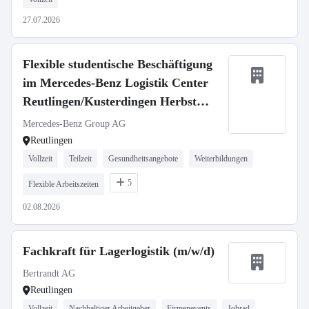
27.07.2026
Flexible studentische Beschäftigung
im Mercedes-Benz Logistik Center
Reutlingen/Kusterdingen Herbst
2026
Mercedes-Benz Group AG
Reutlingen
Vollzeit
Teilzeit
Gesundheitsangebote
Weiterbildungen
5
Flexible Arbeitszeiten
02.08.2026
Fachkraft für Lagerlogistik (m/w/d)
Bertrandt AG
Reutlingen
Vollzeit
Nachhaltiger Arbeitgeber
Firmenevents
Jobrad