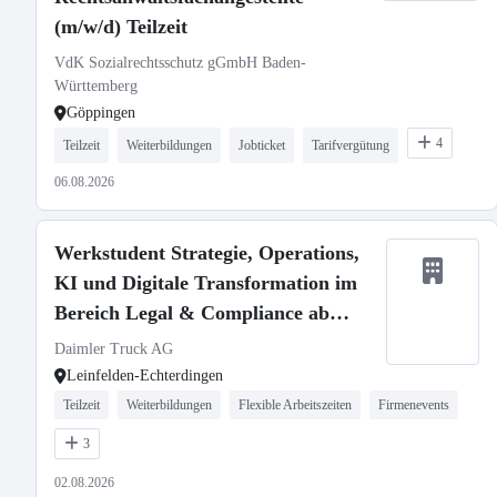
(m/w/d) Teilzeit
VdK Sozialrechtsschutz gGmbH Baden-
Württemberg
Göppingen
4
Teilzeit
Weiterbildungen
Jobticket
Tarifvergütung
06.08.2026
Werkstudent Strategie, Operations,
KI und Digitale Transformation im
Bereich Legal & Compliance ab
Oktober 2026
Daimler Truck AG
Leinfelden-Echterdingen
Teilzeit
Weiterbildungen
Flexible Arbeitszeiten
Firmenevents
3
02.08.2026