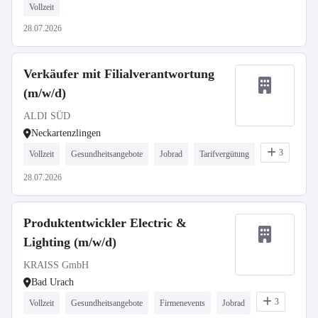
Vollzeit
28.07.2026
Verkäufer mit Filialverantwortung
(m/w/d)
ALDI SÜD
Neckartenzlingen
3
Vollzeit
Gesundheitsangebote
Jobrad
Tarifvergütung
28.07.2026
Produktentwickler Electric &
Lighting (m/w/d)
KRAISS GmbH
Bad Urach
3
Vollzeit
Gesundheitsangebote
Firmenevents
Jobrad