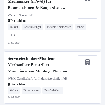
Mechaniker (m/w/d) für
Baumaschinen & Baugeräte -
stationär oder mobil
Wacker Neuson SE
Deutschland
Vollzeit
Weiterbildungen
Flexible Arbeitszeiten
Jobrad
4
24.07.2026
Servicetechniker/Monteur -
Mechaniker Elektriker -
Maschinenbau Montage Pharma
Medizintechnik (m/w/d)
W&K Gesellschaft für Industrietechnik mbH
Deutschland
Vollzeit
Firmenwagen
Berufskleidung
24.07.2026