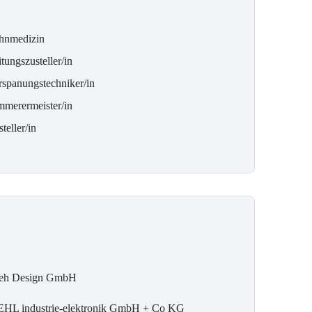
hnmedizin
tungszusteller/in
rspanungstechniker/in
mmerermeister/in
teller/in
eh Design GmbH
EHL industrie-elektronik GmbH + Co KG