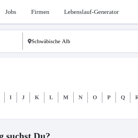
Jobs
Firmen
Lebenslauf-Generator
I
J
K
L
M
N
O
P
Q
g suchst Du?