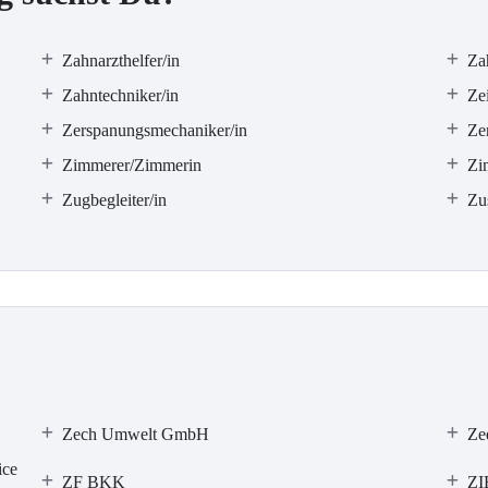
Zahnarzthelfer/in
Za
Zahntechniker/in
Zei
Zerspanungsmechaniker/in
Ze
Zimmerer/Zimmerin
Zi
Zugbegleiter/in
Zus
Zech Umwelt GmbH
Ze
ice
ZF BKK
ZI