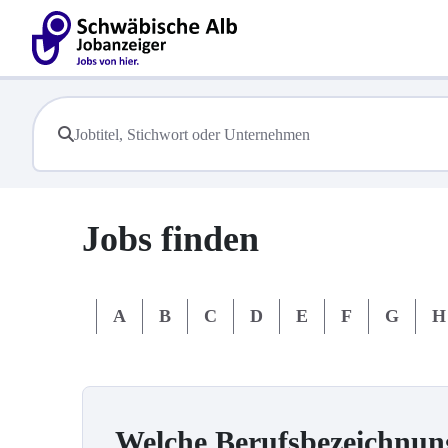
Jobs finden
#
A
B
C
D
E
F
G
H
Welche Berufsbezeichnun