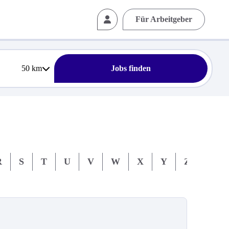
Für Arbeitgeber
50
km
Jobs finden
R
S
T
U
V
W
X
Y
Z