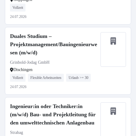
Vollzeit
24.07.2026
Duales Studium –
Projektmanagement/Bauingenieurwe
sen (m/w/d)
Grinbold-Jodag GmbH
Dischingen
Vollzeit
Flexible Arbeitszeiten
Urlaub >= 30
24.07.2026
Ingenieur:in oder Techniker:in
(m/w/d) Bau- und Projektleitung für
den umwelttechnischen Anlagenbau
Strabag