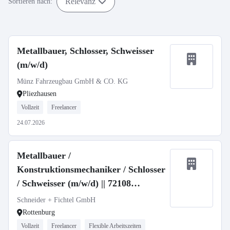
Relevanz
Sortieren nach:
Metallbauer, Schlosser, Schweisser
(m/w/d)
Münz Fahrzeugbau GmbH & CO. KG
Pliezhausen
Vollzeit
Freelancer
24.07.2026
Metallbauer /
Konstruktionsmechaniker / Schlosser
/ Schweisser (m/w/d) || 72108
Rottenburg a. N.
Schneider + Fichtel GmbH
Rottenburg
Vollzeit
Freelancer
Flexible Arbeitszeiten